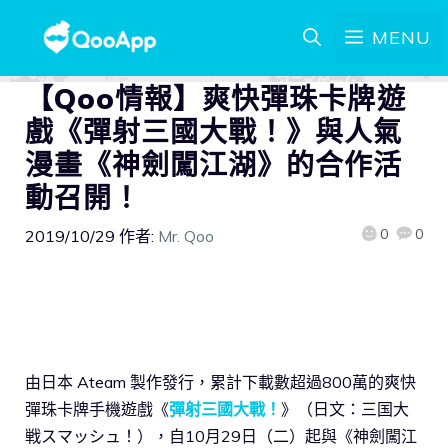
MENU
【Qoo情報】爽快彈珠卡牌遊
戲《彈射三國大戰！》與人氣
漫畫《神劍闖江湖》的合作活
動召開！
0
0
2019/10/29
作者:
Mr. Qoo
由日本 Ateam 製作發行，累計下載數超過800萬的爽快
彈珠卡牌手機遊戲《
彈射三國大戰！
》（日文：三国大
戦スマッシュ！），自10月29日（二）起與《神劍闖江