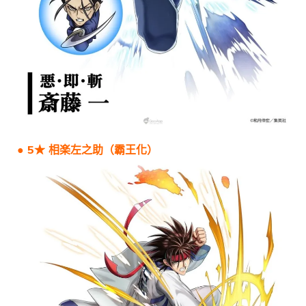
● 5★ 相楽左之助（霸王化）