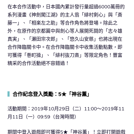
在本合作活動中，日本國內累計發行量超過6000萬冊的
系列漫畫《神劍闖江湖》的主人翁「緋村剣心」與「斎
藤一」、「相楽左之助」等合作角色將登場。除此之
外，在原作的京都篇中與劍心等人展開死鬪的「志々雄
真実」、「瀬田宗次郎」、「悠久山安慈」也將出現在
合作降臨關卡中。在合作降臨關卡中收集活動點數，即
可獲得「巻町操」、「緋村抜刀斎」等限定角色！豐富
精采的合作活動絕不容錯過！
▍
合作紀念登入獎勵：5★「神谷薫」
活動期間：2019年10月29日（二）11:00～2019年11
月11日（一）09:59（台灣時間）
期間中登入遊戲即可獲得5★「神谷薫」！立即打開遊戲