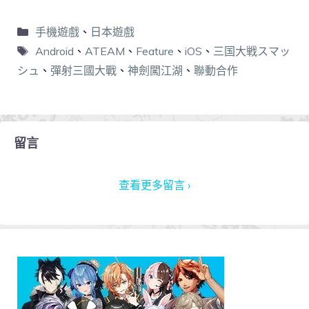
手機遊戲
、
日本遊戲
Android
、
ATEAM
、
Feature
、
iOS
、
三国大戦スマッ
シュ
、
彈射三國大戰
、
神劍闖江湖
、
聯動合作
留言
查看更多留言 ›