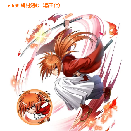
● 5★ 緋村剣心（霸王化）