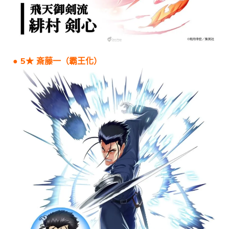
● 5★ 斎藤一（霸王化）