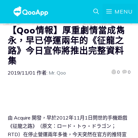
MENU
【Qoo情報】厚重劇情當成雋
永，早已停運兩年的《征龍之
路》今日宣佈將推出完整資料
集
0
0
2019/11/01
作者:
Mr. Qoo
由 Acquire 開發，早於2012年11月1日問世的手機遊戲
《征龍之路》（原文：ロード・トゥ・ドラゴン；
RTD）在停止營運兩年多後，今天突然在官方的推特宣