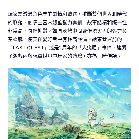
玩家需透過角色間的劇情和遭遇，推斷整個世界和時代
的脈落，劇情由宮内總監獨力籌劃，故事結構和統一性
非常高，哀傷抑鬱，如同灰燼中間或乍現火舌的張力與
空靈感，使其在愛好者中有極高極價。結束營運前的
「LAST QUEST」或是2周年的「大災厄」事件，連繫
了遊戲內與現實世界中玩家的體驗，亦為一時佳話。