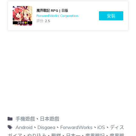
魔界戰記 RPG | 日版
安裝
ForwardWorks Corporation
評分:
2.5
手機遊戲
、
日本遊戲
Android
、
Disgaea
、
ForwardWorks
、
iOS
、
ディス
ガイア
、
やり込み
、
戰棋
、
日本一
、
魔界戦記
、
魔界戦