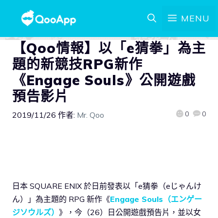
MENU
【Qoo情報】以「e猜拳」為主
題的新競技RPG新作
《Engage Souls》公開遊戲
預告影片
0
0
2019/11/26
作者:
Mr. Qoo
日本 SQUARE ENIX 於日前發表以「e猜拳（eじゃんけ
ん）」為主題的 RPG 新作《
Engage Souls（エンゲー
ジソウルズ）
》，今（26）日公開遊戲預告片，並以女