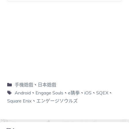
手機遊戲
、
日本遊戲
Android
、
Engage Souls
、
e猜拳
、
iOS
、
SQEX
、
Square Enix
、
エンゲージソウルズ