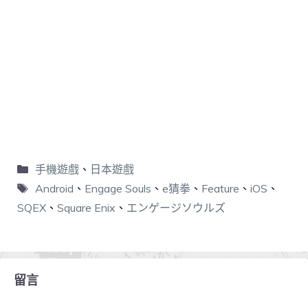
手機遊戲
、
日本遊戲
Android
、
Engage Souls
、
e猜拳
、
Feature
、
iOS
、
SQEX
、
Square Enix
、
エンゲージソウルズ
留言