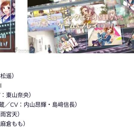
戸松遥）
I
CV：東山奈央）
次郎・愛蔵／CV：内山昂輝・島﨑信長）
：雨宮天）
：麻倉もも）