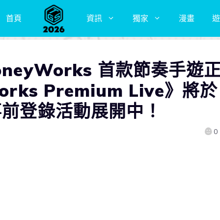
首頁
資訊
獨家
漫畫
遊
neyWorks 首款節奏手遊
ks Premium Live》將於
事前登錄活動展開中！
0