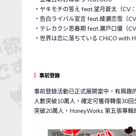
・ヤキモチの答え feat.望月蒼太（CV
・告白ライバル宣言 feat.綾瀬恋雪（
・テレカクシ思春期 feat.瀬戸口優（
・世界は恋に落ちている CHiCO with Ho
▍
事前登錄
事前登錄活動已正式展開當中，有興趣的玩家透
人數突破10萬人，確定可獲得轉蛋30
突破20萬人，HoneyWorks 第五