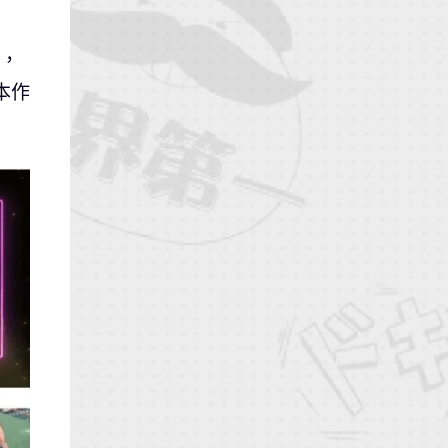
本，
於本作