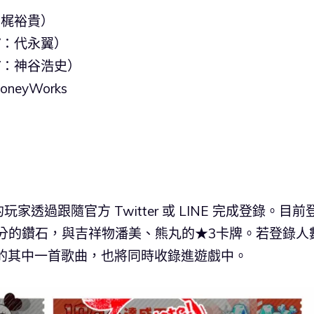
：梶裕貴）
CV：代永翼）
CV：神谷浩史）
neyWorks
過跟隨官方 Twitter 或 LINE 完成登錄。目前
回分的鑽石，與吉祥物潘美、熊丸的★3卡牌。若登錄人
張專輯的其中一首歌曲，也將同時收錄進遊戲中。