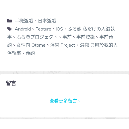
手機遊戲
、
日本遊戲
Android
、
Feature
、
iOS
、
ふろ恋 私だけの入浴執
事
、
ふろ恋プロジェクト
、
事前
、
事前登錄
、
事前預
約
、
女性向 Otome
、
浴戀 Project
、
浴戀 只屬於我的入
浴執事
、
預約
留言
查看更多留言 ›