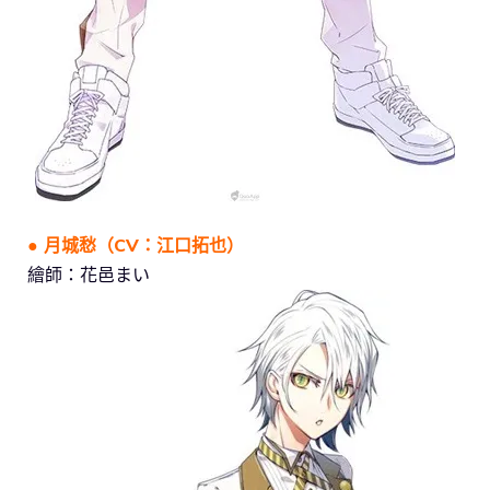
● 月城愁（CV：江口拓也）
繪師：花邑まい