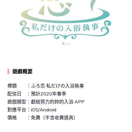
▍
遊戲概要
標題 ：ふろ恋 私だけの入浴執事
配信日 ：預計2020年春季
遊戲類型：獻給努力的妳的入浴 APP
對應平台：iOS/Android
價格 ：免費（不含收費道具）