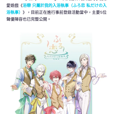
愛遊戲《
浴戀 只屬於我的入浴執事（ふろ恋 私だけの入
浴執事）
》，目前正在進行事前登錄活動當中，主要5位
聲優陣容也已完整公開。