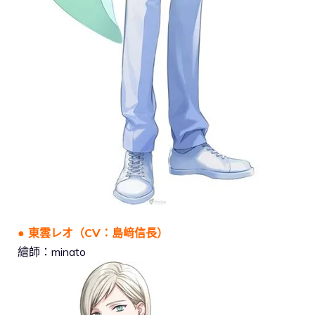
● 東雲レオ（CV：島﨑信長）
繪師：minato