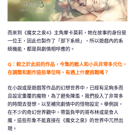
而來到《魔女之泉4》主角摩卡莫莉，她在故事的身份是
一位王，因此也製作了「部下系統」，所以遊戲內的系
統機能，都是與劇情相呼應的。
Q：較之於此前的作品，今集的敵人和小兵非常多元化，
在調整和創作這些單位時，有遇上什麼挑戰嗎？
在小說或是遊戲等作品的幻想世界中，已經有足夠多而
且設定重覆的魔物，為了避免陳濫，我們投入了非常多
的時間去發想，以至補完劇情中的怪物設定。舉例說，
在不少的奇幻世界觀中，帶盔負甲的哥布林或是食人
魔，這些形象不能直接在《魔女之泉》的世界中兀然出
現。