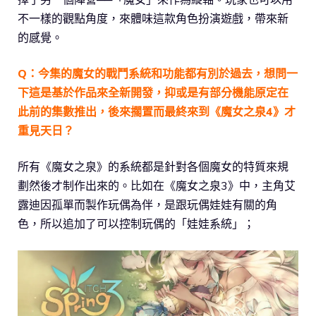
不一樣的觀點角度，來體味這款角色扮演遊戲，帶來新
的感覺。
Q：今集的魔女的戰鬥系統和功能都有別於過去，想問一
下這是基於作品來全新開發，抑或是有部分機能原定在
此前的集數推出，後來擱置而最終來到《魔女之泉4》才
重見天日？
所有《魔女之泉》的系統都是針對各個魔女的特質來規
劃然後才制作出來的。比如在《魔女之泉3》中，主角艾
露迪因孤單而製作玩偶為伴，是跟玩偶娃娃有關的角
色，所以追加了可以控制玩偶的「娃娃系統」；