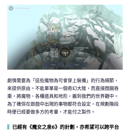
劇情需要為「這些魔物為可會穿上裝備」的行為細節，
來提供原由。不能單單是一個奇幻大陸，而直接囫圇吞
棗，將魔物、各種道具和地形，搬到我們的世界觀中。
為了確保在遊戲中出現的事物都符合設定，在規劃階段
時便已經要做多方的考量，才能付之製作。
▍
已經有《魔女之泉6》的計劃，亦希望可以跨平台