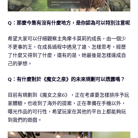
Q：那麼今集有沒有什麼地方，是你認為可以特別注意呢
希望大家可以仔細觀察主角摩卡莫莉的成長，由一個少
不更事的王，在成長過程中遇見了誰、怎樣思考，經歷
了什麼又得到了什麼，還有的是，她最後是怎樣達成自
己的夢想。
Q：有什麼對於《魔女之泉》的未來規劃可以透露嗎？
目前有規劃到《魔女之泉6》，正在考慮要怎樣排序予玩
家體驗。也收到了海外的提案，正在準備在手機以外，
曝光作品的可行性，希望玩家在其他的平台上都能夠玩
到我們的遊戲。