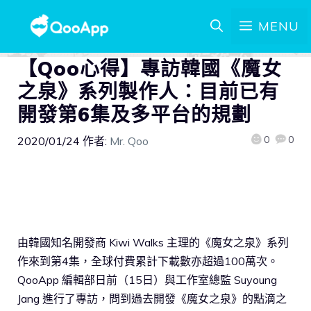
MENU
【Qoo心得】專訪韓國《魔女
之泉》系列製作人：目前已有
開發第6集及多平台的規劃
0
0
2020/01/24
作者:
Mr. Qoo
由韓國知名開發商 Kiwi Walks 主理的《魔女之泉》系列
作來到第4集，全球付費累計下載數亦超過100萬次。
QooApp 編輯部日前（15日）與工作室總監 Suyoung
Jang 進行了專訪，問到過去開發《魔女之泉》的點滴之