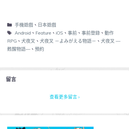
手機遊戲
、
日本遊戲
Android
、
Feature
、
iOS
、
事前
、
事前登錄
、
動作
RPG
、
犬夜叉
、
犬夜叉 －よみがえる物語－
、
犬夜叉 —
甦醒物語—
、
預約
留言
查看更多留言 ›