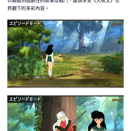
以體驗到戲劇性的故事及戰鬥，盡情享受《犬夜叉》世
界觀下的多彩內容。