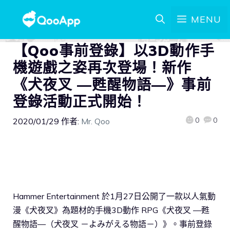
MENU
【Qoo事前登錄】以3D動作手
機遊戲之姿再次登場！新作
《犬夜叉 —甦醒物語—》事前
登錄活動正式開始！
0
0
2020/01/29
作者:
Mr. Qoo
Hammer Entertainment 於1月27日公開了一款以人氣動
漫《犬夜叉》為題材的手機3D動作 RPG《犬夜叉 —甦
醒物語—（犬夜叉 －よみがえる物語－）》。事前登錄