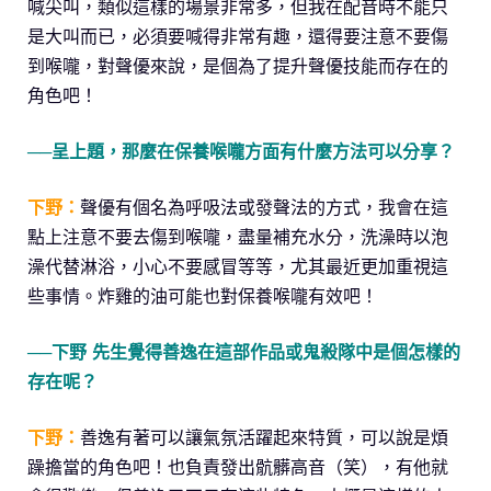
喊尖叫，類似這樣的場景非常多，但我在配音時不能只
是大叫而已，必須要喊得非常有趣，還得要注意不要傷
到喉嚨，對聲優來說，是個為了提升聲優技能而存在的
角色吧！
──呈上題，那麼在保養喉嚨方面有什麼方法可以分享？
下野：
聲優有個名為呼吸法或發聲法的方式，我會在這
點上注意不要去傷到喉嚨，盡量補充水分，洗澡時以泡
澡代替淋浴，小心不要感冒等等，尤其最近更加重視這
些事情。炸雞的油可能也對保養喉嚨有效吧！
──下野 先生覺得善逸在這部作品或鬼殺隊中是個怎樣的
存在呢？
下野：
善逸有著可以讓氣氛活躍起來特質，可以說是煩
躁擔當的角色吧！也負責發出骯髒高音（笑），有他就