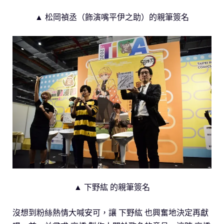
▲ 松岡禎丞（飾演嘴平伊之助）的親筆簽名
▲ 下野紘 的親筆簽名
沒想到粉絲熱情大喊安可，讓 下野紘 也興奮地決定再獻