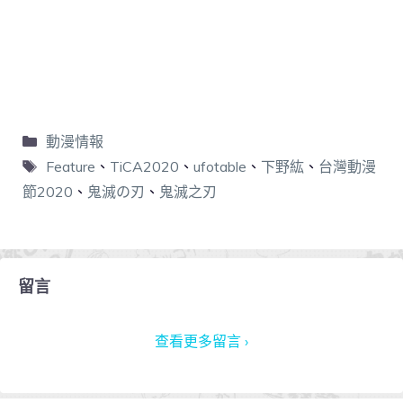
動漫情報
Feature
、
TiCA2020
、
ufotable
、
下野紘
、
台灣動漫
節2020
、
鬼滅の刃
、
鬼滅之刃
留言
查看更多留言 ›