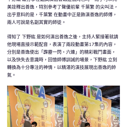
美詮釋出善逸，特別參考了聲優前輩 千葉繁 的尖叫法，
出乎意料的是，千葉繁 在動畫中正是飾演善逸的師傅，
兩人可說是名副其實的師徒。
得知了 下野紘 是如何演出善逸之後，主持人緊接著就請
他現場直接示範配音，表演了兩段動畫第17集的內容，
分別是善逸使出「霹靂一閃・六連」的精彩戰鬥畫面，
以及快失去意識時，回憶師傅訓誡的場景，下野紘 立刻
轉換為十分專注的神情，以精湛的演技展現出善逸的帥
氣。