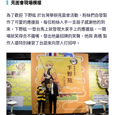
▍
見面會現場模樣
為了歡迎 下野紘 於台灣舉辦見面會活動，粉絲們自發製
作了可愛的應援扇，每位粉絲人手一支扇子感謝他的到
來，下野紘 一登台馬上就發現大家手上的應援扇，一開
場就笑得合不攏嘴，發出他最招牌的笑聲，他與 高橋 製
作人還特別練習了台語來向眾人打招呼。