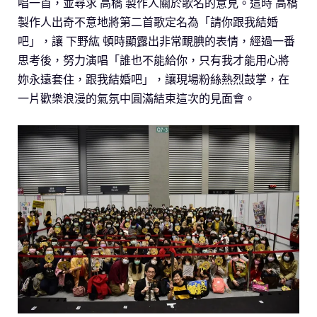
唱一首，並尋求 高橋 製作人關於歌名的意見。這時 高橋
製作人出奇不意地將第二首歌定名為「請你跟我結婚
吧」，讓 下野紘 頓時顯露出非常靦腆的表情，經過一番
思考後，努力演唱「誰也不能給你，只有我才能用心將
妳永遠套住，跟我結婚吧」，讓現場粉絲熱烈鼓掌，在
一片歡樂浪漫的氣氛中圓滿結束這次的見面會。