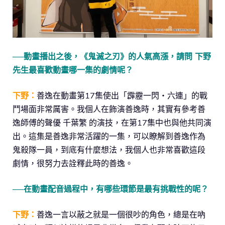
──動畫播出之後，《鬼滅之刃》的人氣高漲，請問 下野
先生最喜歡動畫哪一集的劇情呢？
下野：
善逸在動畫第17集使出「霹靂一閃・六連」的戰
鬥場面非常厲害。我個人在飾演善逸時，其實有參考善
逸師傅的聲優 千葉繁 的演技，在第17集中也與他共同演
出。這集是善逸非常活躍的一集，可以瞭解到善逸作為
鬼殺隊一員，到底有什麼想法，我個人也非常喜歡這段
劇情，很努力去詮釋此時的善逸。
──在動畫配音過程中，有哪些環節是最有挑戰性的呢？
下野：
善逸一言以蔽之就是一個很吵的角色，總是在吶