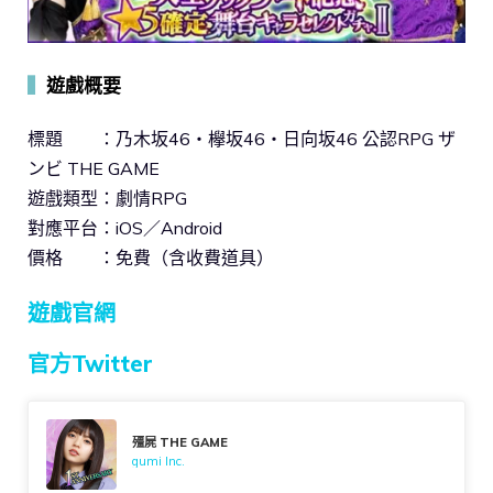
▍
遊戲概要
標題 ：乃木坂46・欅坂46・日向坂46 公認RPG ザ
ンビ THE GAME
遊戲類型：劇情RPG
對應平台：iOS／Android
價格 ：免費（含收費道具）
遊戲官網
官方Twitter
殭屍 THE GAME
gumi Inc.