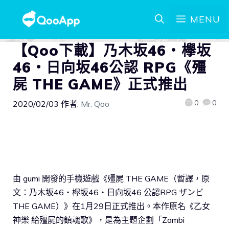
MENU
【Qoo下載】乃木坂46・欅坂
46・日向坂46公認 RPG《殭
屍 THE GAME》正式推出
0
0
2020/02/03
作者:
Mr. Qoo
由 gumi 開發的手機遊戲《殭屍 THE GAME（暫譯，原
文：乃木坂46・欅坂46・日向坂46 公認RPG ザンビ
THE GAME）》在1月29日正式推出。本作原名《乙女
神樂 給殭屍的鎮魂歌》，是為主題企劃「Zambi