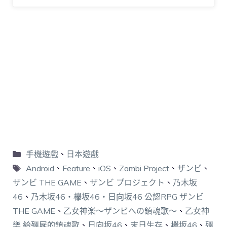
手機遊戲
、
日本遊戲
Android
、
Feature
、
iOS
、
Zambi Project
、
ザンビ
、
ザンビ THE GAME
、
ザンビ プロジェクト
、
乃木坂
46
、
乃木坂46・欅坂46・日向坂46 公認RPG ザンビ
THE GAME
、
乙女神楽～ザンビへの鎮魂歌～
、
乙女神
樂 給殭屍的鎮魂歌
、
日向坂46
、
末日生存
、
欅坂46
、
殭