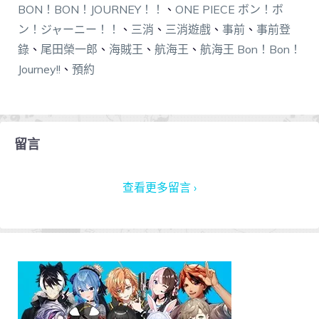
BON！BON！JOURNEY！！
、
ONE PIECE ボン！ボ
ン！ジャーニー！！
、
三消
、
三消遊戲
、
事前
、
事前登
錄
、
尾田榮一郎
、
海賊王
、
航海王
、
航海王 Bon！Bon！
Journey!!
、
預約
留言
查看更多留言 ›