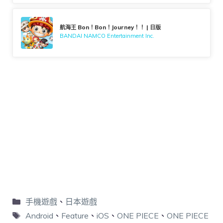
航海王 Bon！Bon！Journey！！ | 日版
BANDAI NAMCO Entertainment Inc.
手機遊戲
、
日本遊戲
Android
、
Feature
、
iOS
、
ONE PIECE
、
ONE PIECE