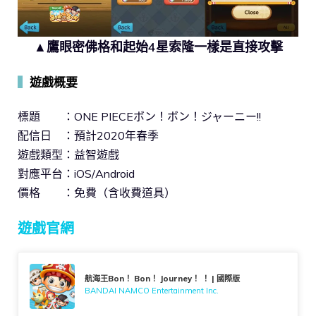
▲鷹眼密佛格和起始4星索隆一樣是直接攻擊
▍
遊戲概要
標題 ：ONE PIECEボン！ボン！ジャーニー!!
配信日 ：預計2020年春季
遊戲類型：益智遊戲
對應平台：iOS/Android
價格 ：免費（含收費道具）
遊戲官網
航海王Bon！ Bon！ Journey！ ！ | 國際版
BANDAI NAMCO Entertainment Inc.