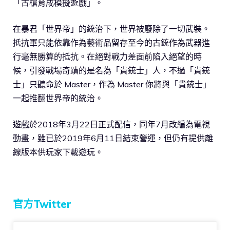
「古槍育成模擬遊戲」。
在暴君「世界帝」的統治下，世界被廢除了一切武裝。
抵抗軍只能依靠作為藝術品留存至今的古銃作為武器進
行毫無勝算的抵抗。在絕對戰力差面前陷入絕望的時
候，引發戰場奇蹟的是名為「貴銃士」人，不過「貴銃
士」只聽命於 Master，作為 Master 你將與「貴銃士」
一起推翻世界帝的統治。
遊戲於2018年3月22日正式配信，同年7月改編為電視
動畫，雖已於2019年6月11日結束營運，但仍有提供離
線版本供玩家下載遊玩。
官方Twitter