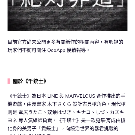
目前官方尚未公開更多有關新作的相關內容，有興趣的
玩家們不妨可關注 QooApp 後續報導。
▍
關於《千銃士》
《千銃士》為日本 LINE 與 MARVELOUS 合作推出的手
機遊戲，由漫畫家 木下さくら 設計古典槍角色，現代槍
則是 雪広うたこ、双葉はづき、キナコ、しづ、カズキ
ヨネ 等人氣繪師負責，《千銃士》是一款蒐集·育成由槍
化身的美男子「貴銃士」，向統治世界的暴君挑戰的