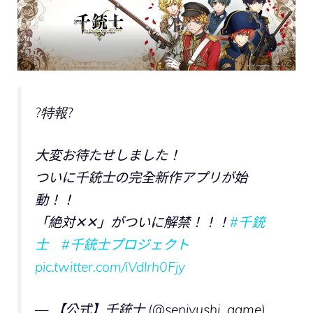
?特報?
大変お待たせしました！
ついに千銃士の完全新作アプリが始
動！！
「絶対✕✕」がついに解禁！！！
#千銃
士
#千銃士プロジェクト
pic.twitter.com/iVdlrh0Fjy
— 【公式】千銃士 (@senjyushi_game)