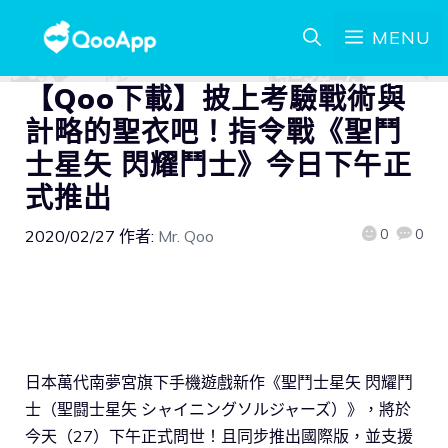
MENU
【Qoo下載】披上考驗戰術與
計略的聖衣吧！指令戰《聖鬥
士星矢 閃耀鬥士》今日下午正
式推出
0
0
2020/02/27
作者:
Mr. Qoo
日本萬代南夢宮旗下手機遊戲新作《聖鬥士星矢 閃耀鬥
士（聖闘士星矢 シャイニングソルジャーズ）》，將於
今天（27）下午正式問世！且同步推出國際版，並支援