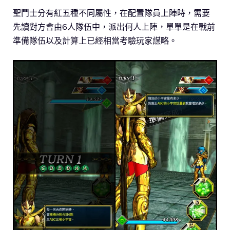
聖鬥士分有紅五種不同屬性，在配置隊員上陣時，需要
先讀對方會由6人隊伍中，派出何人上陣，單單是在戰前
準備隊伍以及計算上已經相當考驗玩家謀略。