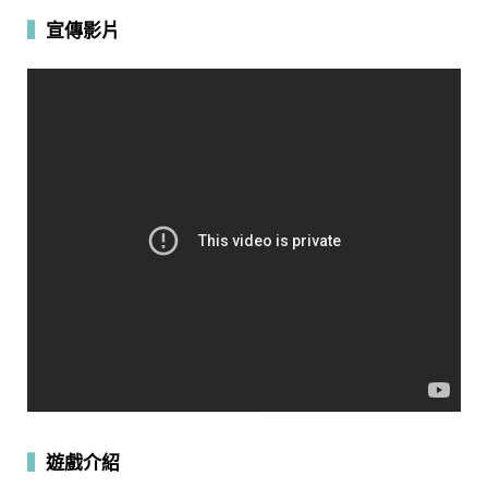
▍
宣傳影片
▍
遊戲介紹