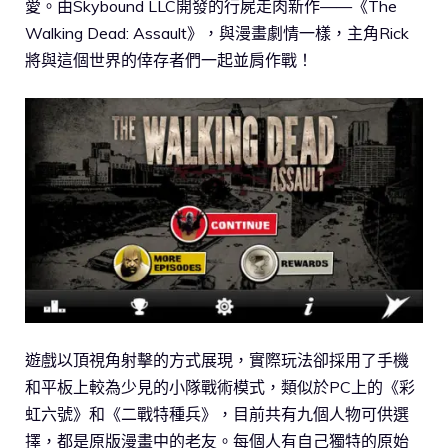
愛。由Skybound LLC開發的行屍走肉新作——《The
Walking Dead: Assault》，與漫畫劇情一樣，主角Rick
將與這個世界的倖存者們一起並肩作戰！
遊戲以頂視角射擊的方式展現，實際玩法卻採用了手機
和平板上較為少見的小隊戰術模式，類似於PC上的《彩
虹六號》和《二戰特種兵》，目前共有九個人物可供選
擇，都是原版漫畫中的老友。每個人有自己獨特的原始