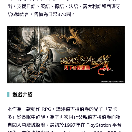
出，支援日語、英語、德語、法語、義大利語和西班牙
語6種語言，售價為日幣370圓。
▍
遊戲介紹
本作為一款動作 RPG，講述德古拉伯爵的兒子「艾卡
多」從長眠中甦醒，為了再次阻止父親德古拉伯爵而獨
自闖入惡魔城探險。最初於1997年在 PlayStation 平台