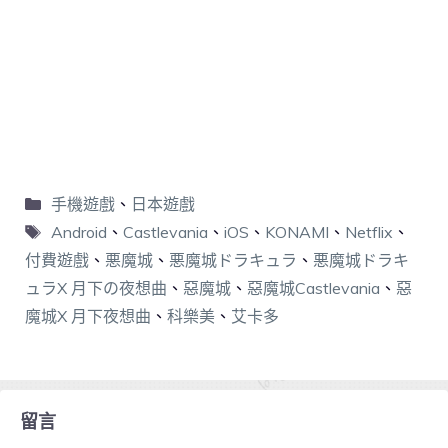
手機遊戲
、
日本遊戲
Android
、
Castlevania
、
iOS
、
KONAMI
、
Netflix
、
付費遊戲
、
悪魔城
、
悪魔城ドラキュラ
、
悪魔城ドラキ
ュラX 月下の夜想曲
、
惡魔城
、
惡魔城Castlevania
、
惡
魔城X 月下夜想曲
、
科樂美
、
艾卡多
留言