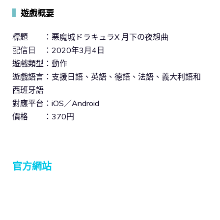
▍
遊戲概要
標題 ：悪魔城ドラキュラX 月下の夜想曲
配信日 ：2020年3月4日
遊戲類型：動作
遊戲語言：支援日語、英語、德語、法語、義大利語和
西班牙語
對應平台：iOS／Android
價格 ：370円
官方網站