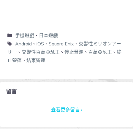
手機遊戲
、
日本遊戲
Android
、
iOS
、
Square Enix
、
交響性ミリオンアー
サー
、
交響性百萬亞瑟王
、
停止營運
、
百萬亞瑟王
、
終
止營運
、
結束營運
留言
查看更多留言 ›