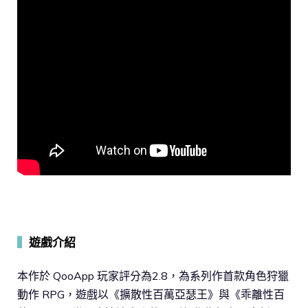
▍
遊戲介紹
本作於 QooApp 玩家評分為2.8，為系列作首款角色狩獵
動作 RPG，遊戲以《擴散性百萬亞瑟王》與《乖離性百