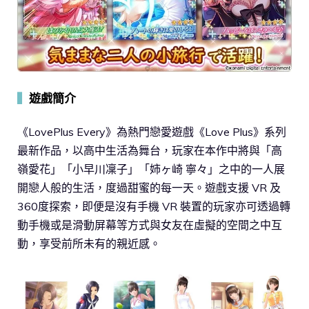
▍
遊戲簡介
《LovePlus Every》為熱門戀愛遊戲《Love Plus》系列
最新作品，以高中生活為舞台，玩家在本作中將與「高
嶺愛花」「小早川凜子」「姉ヶ崎 寧々」之中的一人展
開戀人般的生活，度過甜蜜的每一天。遊戲支援 VR 及
360度探索，即便是沒有手機 VR 裝置的玩家亦可透過轉
動手機或是滑動屏幕等方式與女友在虛擬的空間之中互
動，享受前所未有的親近感。