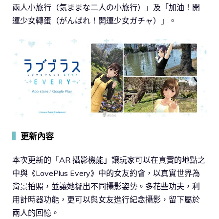
兩人小旅行（気ままな二人の小旅行）」及「加油！開
運少女轉蛋（がんばれ！開運少女ガチャ）」。
▍
更新內容
本次更新的「AR 攝影機能」讓玩家可以在真實的地點之
中與《LovePlus Every》中的女友約會，以真實世界為
背景拍照，並讓她擺出不同攝影姿勢。多花些功夫，利
用計時器功能，更可以與女友進行紀念攝影，留下屬於
兩人的回憶。