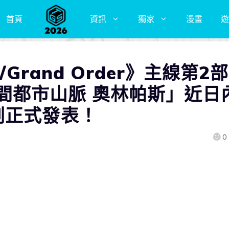
首頁
資訊
獨家
漫畫
遊
/Grand Order》主線第2部
.5 星間都市山脈 奧林帕斯」近日
劃正式發表！
0