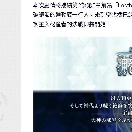
本次劇情將接續第2部第5章前篇「Lostb
破絕海的迦勒底一行人，來到空想樹已
御主與秘匿者的決戰即將開始。