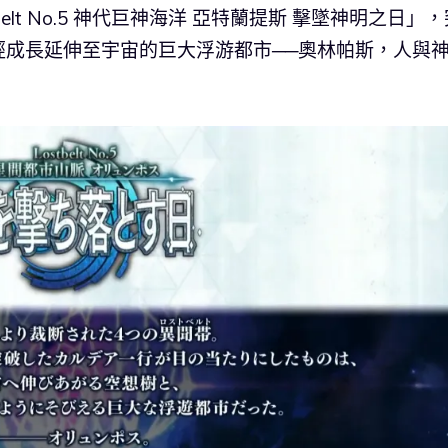
elt No.5 神代巨神海洋 亞特蘭提斯 擊墜神明之日」，
經成長延伸至宇宙的巨大浮游都市──奧林帕斯，人與