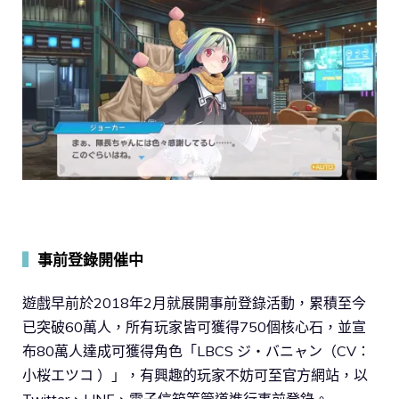
▍
事前登錄開催中
遊戲早前於2018年2月就展開事前登錄活動，累積至今
已突破60萬人，所有玩家皆可獲得750個核心石，並宣
布80萬人達成可獲得角色「LBCS ジ・バニャン（CV：
小桜エツコ ）」，有興趣的玩家不妨可至官方網站，以