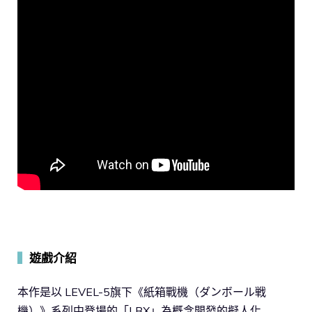
▍
遊戲介紹
本作是以 LEVEL-5旗下《紙箱戰機（ダンボール戦
機）》系列中登場的「LBX」為概念開發的擬人化