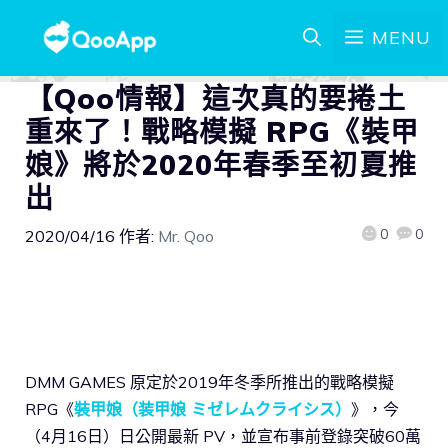
MENU
【Qoo情報】這次真的要捲土
重來了！戰略模擬 RPG《裝甲
娘》將於2020年春季至初夏推
出
0
0
2020/04/16
作者:
Mr. Qoo
DMM GAMES 原定於2019年冬季所推出的戰略模擬
RPG《
裝甲娘（装甲娘 ミゼレムクライシス）
》，今
（4月16日）日公開最新 PV，並宣布事前登錄突破60萬