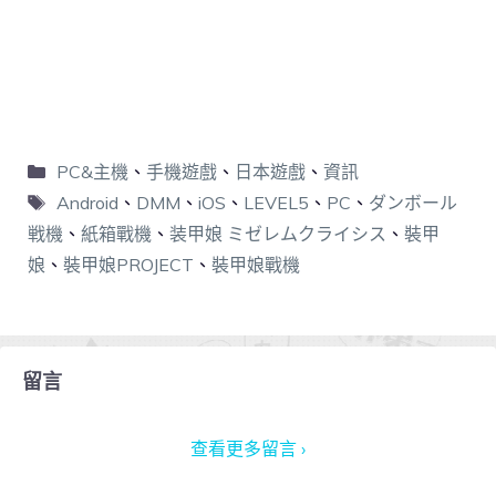
PC&主機
、
手機遊戲
、
日本遊戲
、
資訊
Android
、
DMM
、
iOS
、
LEVEL5
、
PC
、
ダンボール
戦機
、
紙箱戰機
、
装甲娘 ミゼレムクライシス
、
裝甲
娘
、
裝甲娘PROJECT
、
裝甲娘戰機
留言
查看更多留言 ›