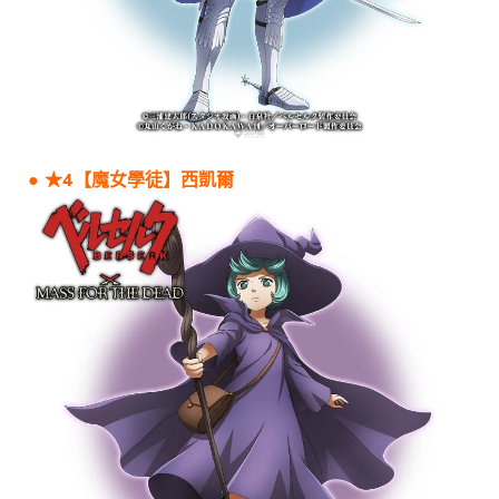
● ★4【魔女學徒】西凱爾