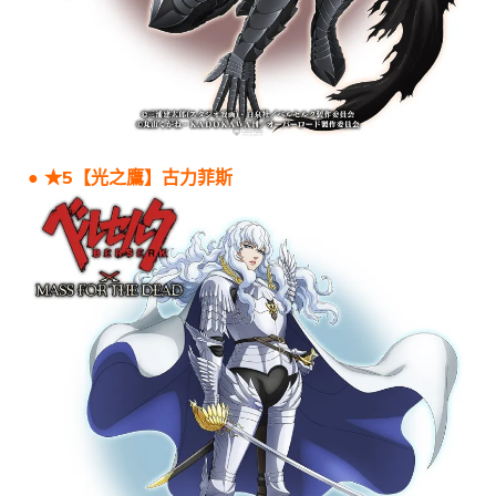
● ★5【光之鷹】古力菲斯