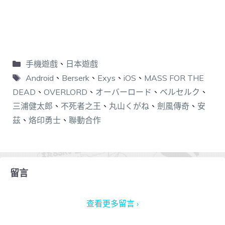
手機遊戲
、
日本遊戲
Android
、
Berserk
、
Exys
、
iOS
、
MASS FOR THE
DEAD
、
OVERLORD
、
オーバーロード
、
ベルセルク
、
三浦健太郎
、
不死者之王
、
丸山くがね
、
劍風傳奇
、
安
茲
、
烙印勇士
、
聯動合作
留言
查看更多留言 ›