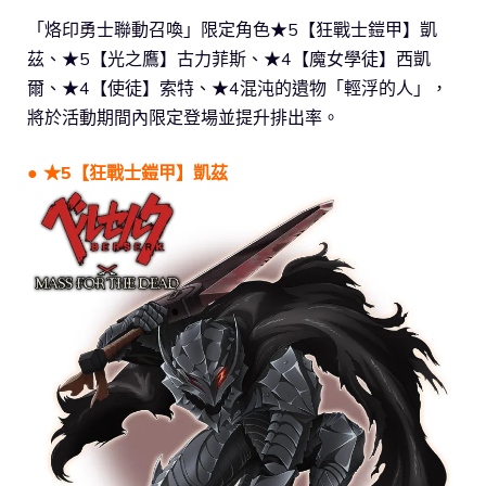
「烙印勇士聯動召喚」限定角色★5【狂戰士鎧甲】凱
茲、★5【光之鷹】古力菲斯、★4【魔女學徒】西凱
爾、★4【使徒】索特、★4混沌的遺物「輕浮的人」，
將於活動期間內限定登場並提升排出率。
● ★5【狂戰士鎧甲】凱茲