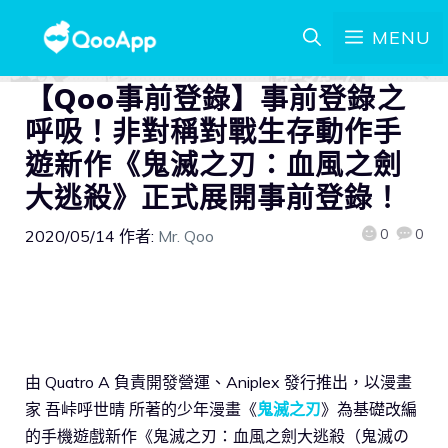
MENU
【Qoo事前登錄】事前登錄之
呼吸！非對稱對戰生存動作手
遊新作《鬼滅之刃：血風之劍
大逃殺》正式展開事前登錄！
0
0
2020/05/14
作者:
Mr. Qoo
由 Quatro A 負責開發營運、Aniplex 發行推出，以漫畫
家 吾峠呼世晴 所著的少年漫畫《
鬼滅之刃
》為基礎改編
的手機遊戲新作《鬼滅之刃：血風之劍大逃殺（鬼滅の