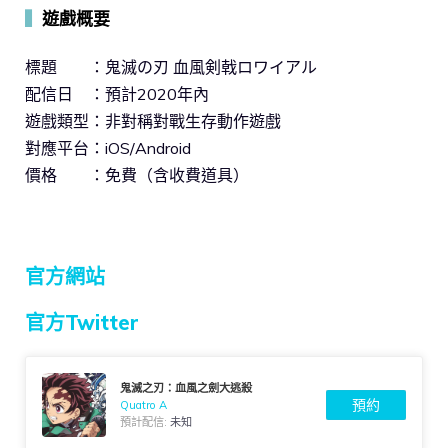
▍
遊戲概要
標題 ：鬼滅の刃 血風剣戟ロワイアル
配信日 ：預計2020年內
遊戲類型：非對稱對戰生存動作遊戲
對應平台：iOS/Android
價格 ：免費（含收費道具）
官方網站
官方Twitter
鬼滅之刃：血風之劍大逃殺
預約
Quatro A
預計配信:
未知