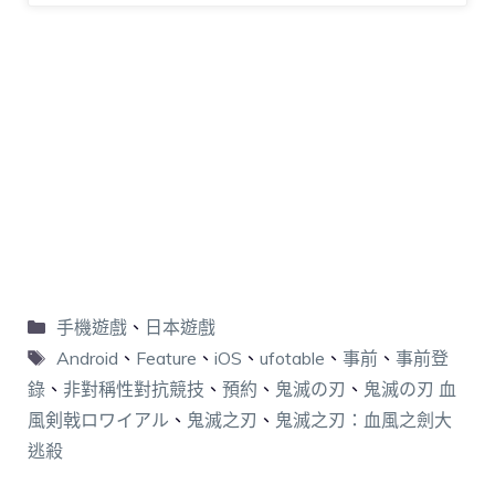
手機遊戲
、
日本遊戲
Android
、
Feature
、
iOS
、
ufotable
、
事前
、
事前登
錄
、
非對稱性對抗競技
、
預約
、
鬼滅の刃
、
鬼滅の刃 血
風剣戟ロワイアル
、
鬼滅之刃
、
鬼滅之刃：血風之劍大
逃殺