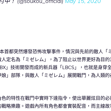
@soukou_official)
May 15, 2020
日本首都突然爆發恐怖攻擊事件，情況與先前的敵人「
敵人定名為「ミゼレム」，為了阻止以世界更好為目的
BX」技術開發而成的新兵器「LBCS」，也就是身穿
甲娘」部隊，與敵人「ミゼレム」展開戰鬥，為人類的
角色的特性在戰鬥中實時下達指令，使出華麗炫目的必
的戰略樂趣。遊戲內所有角色都會實裝配音，而主線故