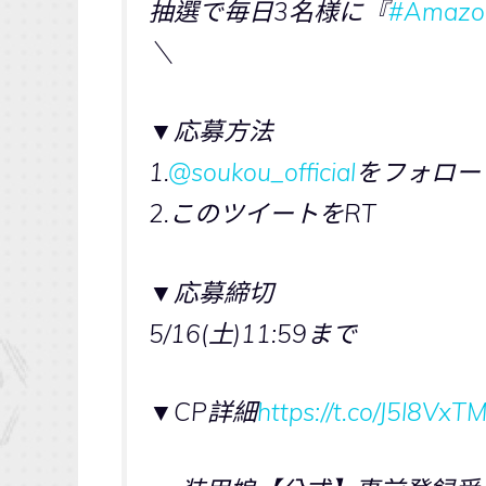
抽選で毎日3名様に『
#Ama
＼
▼応募方法
1.
@soukou_official
をフォロー
2.このツイートをRT
▼応募締切
5/16(土)11:59まで
▼CP詳細
https://t.co/J5l8Vx