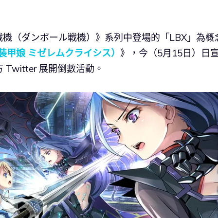
《紙箱戰機（ダンボール戦機）》系列中登場的「LBX」為概
装甲娘 ミゼレムクライシス）
》，今（5月15日）日
Twitter 展開倒數活動。