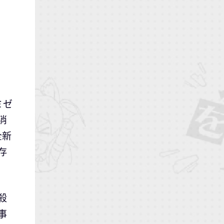
ミゼ
消
全新
存
殺
事