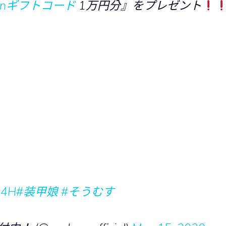
zonギフトコード
1万円分』をプレゼント
TM4H
#装甲娘
#そうむす