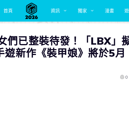
首頁
資訊
獨家
漫畫
遊
女們已整裝待發！「LBX」
 手遊新作《裝甲娘》將於5月
0