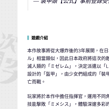
— 装甲娘【公式】事前登録受付中！ (
▍
遊戲介紹
本作故事將從大爆炸後的3年展開，在
ル」相當類似，因此日本政府將這次的
滅人類的「ミゼレム」，決定派遣以「L
設計的「盔甲」，由少女們組成的「裝
亡而戰。
玩家將於本作中擔任指揮官，運用不同
技能擊敗「ミメシス」，體驗深邃多彩