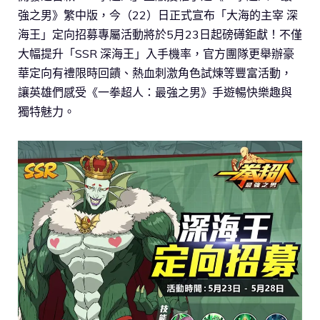
強之男》繁中版，今（22）日正式宣布「大海的主宰 深
海王」定向招募專屬活動將於5月23日起磅礡鉅獻！不僅
大幅提升「SSR 深海王」入手機率，官方團隊更舉辦豪
華定向有禮限時回饋、熱血刺激角色試煉等豐富活動，
讓英雄們感受《一拳超人：最強之男》手遊暢快樂趣與
獨特魅力。