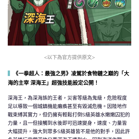
<以下為官方提供原文>
▍
《一拳超人：最強之男》凌駕於食物鏈之巔的「大
海的主宰 深海王」超強技能設定公開！
深海王，為深海族的王者，災害等級為鬼級，危險程度
足以導致一個城鎮機能癱瘓甚至有毀滅危機。因陸地作
戰束縛其實力，但仍擁有輕鬆打倒S級英雄水嫩嫩囚犯的
力量，且一但接觸到水後即可迅速變身，速度、力量皆
大幅提升，強大到眾多S級英雄皆不是他的對手，因此許