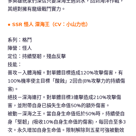
多英雄玩家們深信只要深海王遇到水，回到海洋作戰，
其絕對擁有龍級戰鬥實力。
● SSR 怪人 深海王（CV：小山力也）
系列：格鬥
陣營：怪人
定位：持續堅韌，殘血反擊
技能：
普攻－入體海鰻。對單體目標造成120%攻擊傷害，有
100%機率使主目標「酸蝕」2回合(8%攻擊力的持續傷
害)。
絕技－深海連打。對單體目標3連擊造成210%攻擊傷
害，並附帶自身已損失生命值50%的額外傷害。
被動－深海之王。當自身生命值低於50%時，持續使自
身「堅韌」(吸收10%自身生命值的傷害)，每回合至多3
次。永久增加自身生命值。限制解除到五星可強被動效