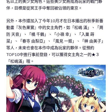
名以上的美少女角色。這些美少女將成為玩家的戰鬥夥
伴，目標是從冥王手中奪回被佔領的東京。
另外，本作還加入了今年10月才在日本播出的秋季新番
動畫『灰色果實』中的女主角們，如「松嶋 滿」、「周
防 天音」、「橘 千鶴」、「小嶺 幸」、「入巢 蒔
菜」、「春寺 由梨亞」、「風見 一姬」、「榊 由美子」
等人，未來也會在本作中成為玩家的夥伴。從預約
TOP10中進行事前登錄，可以獲得女主角之一的★３
「松嶋滿」哦。