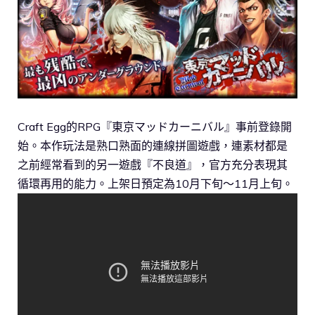
Craft Egg的RPG『東京マッドカーニバル』事前登錄開
始。本作玩法是熟口熟面的連線拼圖遊戲，連素材都是
之前經常看到的另一遊戲『不良道』，官方充分表現其
循環再用的能力。上架日預定為10月下旬〜11月上旬。