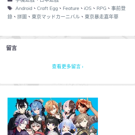
Android
、
Craft Egg
、
Feature
、
iOS
、
RPG
、
事前登
錄
、
拼圖
、
東京マッドカーニバル
、
東京暴走嘉年華
留言
查看更多留言 ›