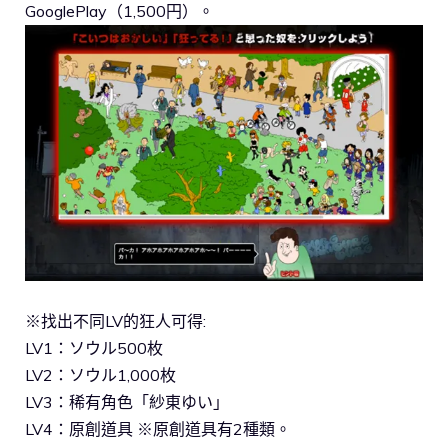
GooglePlay（1,500円）。
※找出不同LV的狂人可得:
LV1：ソウル500枚
LV2：ソウル1,000枚
LV3：稀有角色「紗東ゆい」
LV4：原創道具 ※原創道具有2種類。