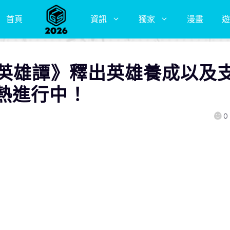
首頁
資訊
獨家
漫畫
遊
旋英雄譚》釋出英雄養成以及
熱進行中！
0