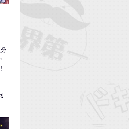
以分
，
！
可