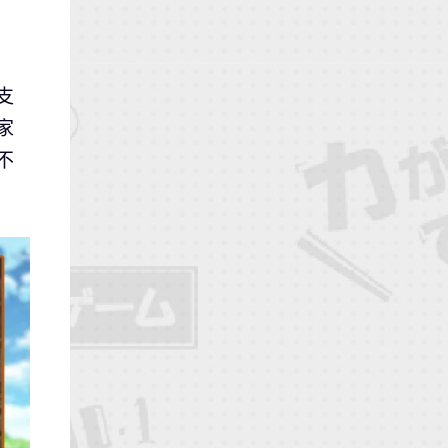
支
家
不