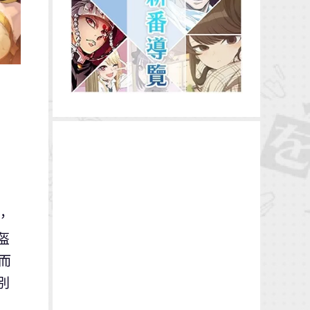
，
盔
而
別