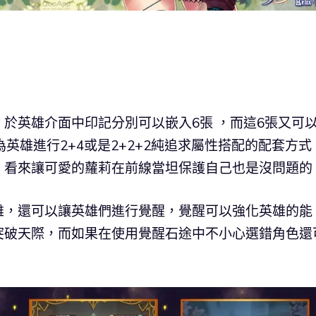
於英雄介面中印記分別可以嵌入6張 ，而這6張又可
英雄進行2+4或是2+2+2純追求屬性搭配的配套方式
！看來讓可愛的蘿莉在前線當坦保護自己也是沒問題的
雄，還可以讓英雄們進行覺醒，覺醒可以強化英雄的能
突破天際，而如果在使用覺醒石途中不小心選錯角色還