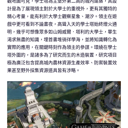
觀地圖可見，學士塔為主堡外第二高的城內建築，其設
計是為了展現領主對於大學士的重視外，更有其獨特的
精心考量，能有利於大學士觀察星象、潮汐。領主在遊
戲中更可看到不論晝夜，高聳入天的學士塔始終燈火通
明，幾乎可想像眾多如山姆威爾．塔利的大學士，畢生
渴求無盡的知識，埋首書堆徜徉學海，並將知識轉化為
實際的應用，在關鍵時刻作為領主的參謀。環繞在學士
塔外圍的，是諸多為了研究而生的木造裝置，研究項目
極為廣泛包含提高城內農林資源生產效率、防禦裝置效
果甚至野外採集資源道具皆有涉略。