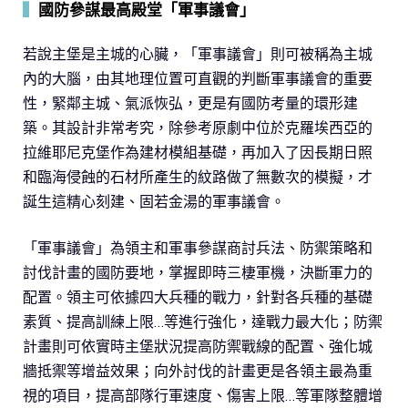
▍
國防參謀最高殿堂「軍事議會」
若說主堡是主城的心臟，「軍事議會」則可被稱為主城
內的大腦，由其地理位置可直觀的判斷軍事議會的重要
性，緊鄰主城、氣派恢弘，更是有國防考量的環形建
築。其設計非常考究，除參考原劇中位於克羅埃西亞的
拉維耶尼克堡作為建材模組基礎，再加入了因長期日照
和臨海侵蝕的石材所產生的紋路做了無數次的模擬，才
誕生這精心刻建、固若金湯的軍事議會。
「軍事議會」為領主和軍事參謀商討兵法、防禦策略和
討伐計畫的國防要地，掌握即時三棲軍機，決斷軍力的
配置。領主可依據四大兵種的戰力，針對各兵種的基礎
素質、提高訓練上限…等進行強化，達戰力最大化；防禦
計畫則可依實時主堡狀況提高防禦戰線的配置、強化城
牆抵禦等增益效果；向外討伐的計畫更是各領主最為重
視的項目，提高部隊行軍速度、傷害上限…等軍隊整體增