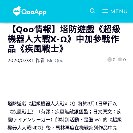
MENU
【Qoo情報】塔防遊戲《超級
機器人大戰X-Ω》中加參戰作
品《疾風戰士》
0
0
2020/07/31
作者:
Mr. Qoo
塔防遊戲《超級機器人大戰X-Ω》將於8月1日舉行以
《疾風戰士》（有譯：疾風無敵銀堡壘；日文原文：疾
風!アイアンリーガー）的特別活動，是繼 Wii 的《超級
機器人大戰NEO》後，馬林再度在機戰系列作品中亮