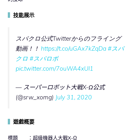
▍
技能展示
スパクロ公式Twitterからのフライング
動画！！
https://t.co/uGAx7kZqDa
#スパ
クロ
#スパロボ
pic.twitter.com/7ouWA4xUl1
— スーパーロボット大戦X-Ω公式
(@srw_xomg)
July 31, 2020
▍
遊戲概要
標題 ：超級機器人大戰X-Ω