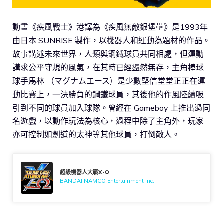
動畫《疾風戰士》港譯為《疾風無敵銀堡壘》是1993年
由日本 SUNRISE 製作，以機器人和運動為題材的作品。
故事講述未來世界，人類與鋼鐵球員共同相處，但運動
講求公平守規的風氣，在其時已經盪然無存，主角棒球
球手馬林 （マグナムエース）是少數堅信堂堂正正在運
動比賽上，一決勝負的鋼鐵球員，其後他的作風陸續吸
引到不同的球員加入球隊。曾經在 Gameboy 上推出過同
名遊戲，以動作玩法為核心，過程中除了主角外，玩家
亦可控制如劍道的太神等其他球員，打倒敵人。
超級機器人大戰X-Ω
BANDAI NAMCO Entertainment Inc.