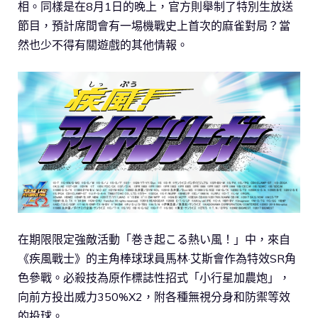
相。同樣是在8月1日的晚上，官方則舉制了特別生放送
節目，預計席間會有一埸機戰史上首次的麻雀對局？當
然也少不得有關遊戲的其他情報。
在期限限定強敵活動「巻き起こる熱い風！」中，來自
《疾風戰士》的主角棒球球員馬林·艾斯會作為特效SR角
色參戰。必殺技為原作標誌性招式「小行星加農炮」，
向前方投出威力350%X2，附各種無視分身和防禦等效
的投球。