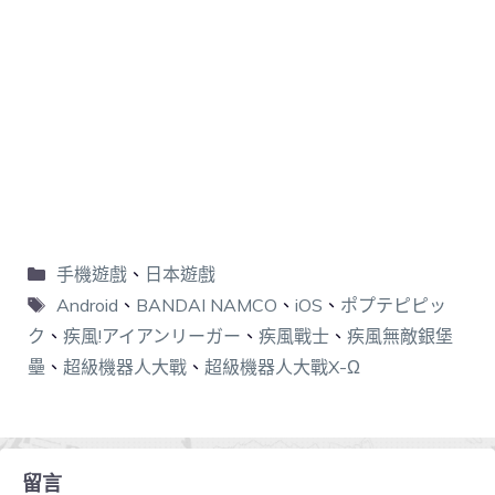
手機遊戲
、
日本遊戲
Android
、
BANDAI NAMCO
、
iOS
、
ポプテピピッ
ク
、
疾風!アイアンリーガー
、
疾風戰士
、
疾風無敵銀堡
壘
、
超級機器人大戰
、
超級機器人大戰X-Ω
留言