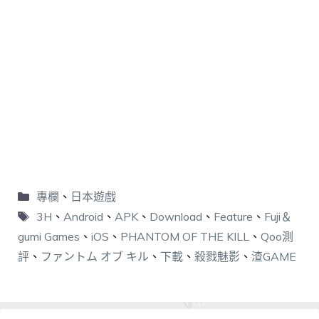
專欄
、
日本遊戲
3H
、
Android
、
APK
、
Download
、
Feature
、
Fuji＆
gumi Games
、
iOS
、
PHANTOM OF THE KILL
、
Qoo測
評
、
ファントム オブ キル
、
下載
、
殺戮魅影
、
渣GAME