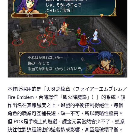
本作所採用的是［火炎之紋章（ファイアーエムブレム／
Fire Emblem，台灣譯作「聖火降魔錄」）］的系統，該
作出名在其難易度之上，遊戲的平衡控制得絕佳，每個
角色的職業可互補長短，缺一不可，所以戰略性極高。
但 POK是手機上的遊戲，課金元素當然會少不了，這系
統往往對這種細密的遊戲造成影響，甚至是破壞平衡。