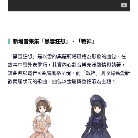
▍
新增音樂集「黑雪狂想」、「戰神」
「黑雪狂想」是以雪的黑蘿莉塔風格為形象的曲包，在
故事中雪外表乖巧，其實內心對音樂充滿熱情與執著，
該曲包以電音✕金屬風格呈現。而「戰神」則收錄舊愛新
歡兩屆狀元的歌曲，曲包以金屬與重搖滾為主題。