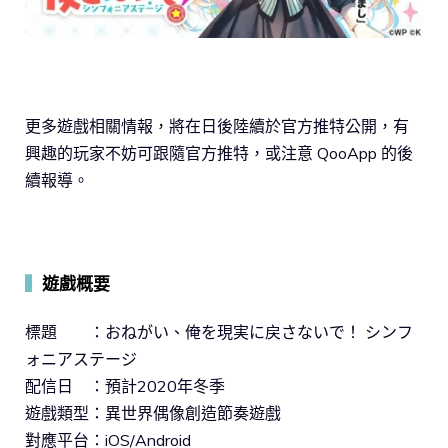
更多遊戲相關情報，將在日後陸續於官方推特公開，有
興趣的玩家不妨可跟隨官方推特，或注意 QooApp 的後
續報導。
▍
遊戲概要
標題 ：おねがい、俺を現実に戻さないで！ シンフ
ォニアステージ
配信日 ：預計2020年冬季
遊戲類型：異世界偶像創造節奏遊戲
對應平台：iOS/Android