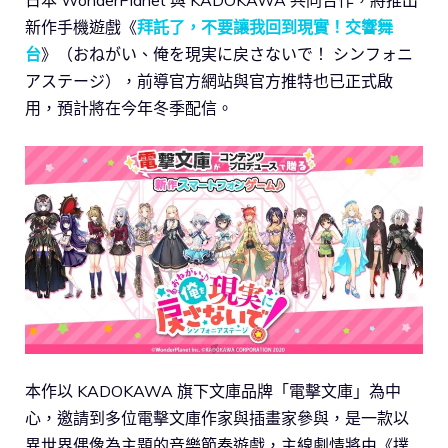
新作手機遊戲《
拜託了，不要讓我回到現實！交響舞
台
》（おねがい、俺を現実に戻さないで！ シンフォニ
アステージ），前導官方網站與官方推特也已正式啟
用，預計將在今年冬季配信。
本作以 KADOKAWA 旗下文庫品牌「電擊文庫」為中
心，邀請到多位電擊文庫作家與插畫家參與，是一款以
異世界偶像為主題的音樂節奏遊戲，主線劇情將由《撲