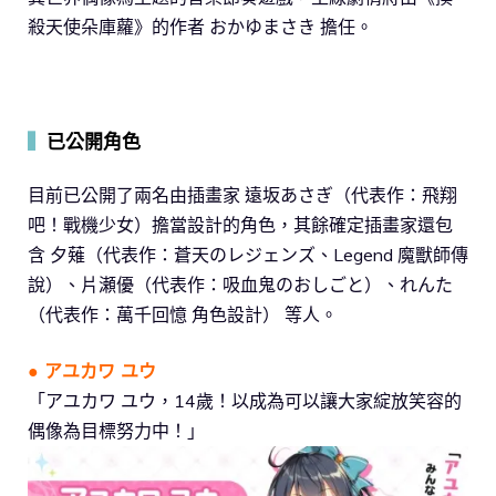
殺天使朵庫蘿》的作者 おかゆまさき 擔任。
▍
已公開角色
目前已公開了兩名由插畫家 遠坂あさぎ（代表作：飛翔
吧！戰機少女）擔當設計的角色，其餘確定插畫家還包
含 夕薙（代表作：蒼天のレジェンズ、Legend 魔獸師傳
說）、片瀬優（代表作：吸血鬼のおしごと）、れんた
（代表作：萬千回憶 角色設計） 等人。
● アユカワ ユウ
「アユカワ ユウ，14歲！以成為可以讓大家綻放笑容的
偶像為目標努力中！」