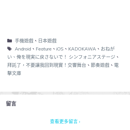
手機遊戲
、
日本遊戲
Android
、
Feature
、
iOS
、
KADOKAWA
、
おねが
い、俺を現実に戻さないで！ シンフォニアステージ
、
拜託了，不要讓我回到現實！交響舞台
、
節奏遊戲
、
電
擊文庫
留言
查看更多留言 ›