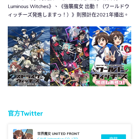
Luminous Witches》、《強襲魔女 出動！（ワールドウ
ィッチーズ発進しますっ！）》則預計在2021年播出。
官方Twitter
世界魔女 UNITED FRONT
安裝
CAVE Interactive CO.,LTD.