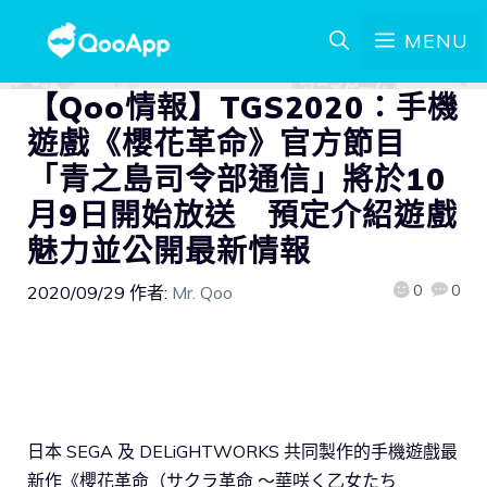
MENU
【Qoo情報】TGS2020：手機
遊戲《櫻花革命》官方節目
「青之島司令部通信」將於10
月9日開始放送 預定介紹遊戲
魅力並公開最新情報
0
0
2020/09/29
作者:
Mr. Qoo
日本 SEGA 及 DELiGHTWORKS 共同製作的手機遊戲最
新作《櫻花革命（サクラ革命 ～華咲く乙女たち