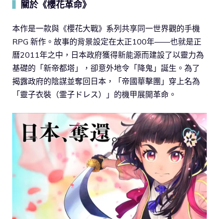
關於《櫻花革命》
▍
本作是一款與《櫻花大戰》系列共享同一世界觀的手機
RPG 新作。故事的背景設定在太正100年——也就是正
曆2011年之中，日本政府獲得新能源而建設了以靈力為
基礎的「新帝都塔」，卻意外地令「降鬼」誕生。為了
揭露政府的陰謀並奪回日本，「帝國華擊團」穿上名為
「靈子衣裝（霊子ドレス）」的機甲展開革命。