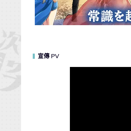
宣傳 PV
▍