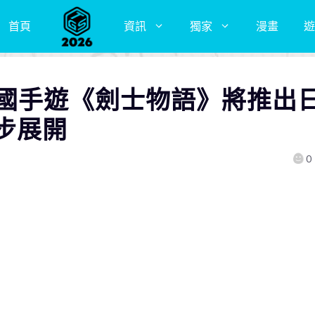
首頁
資訊
獨家
漫畫
遊
韓國手遊《劍士物語》將推出
步展開
0