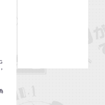
G
，
為
。