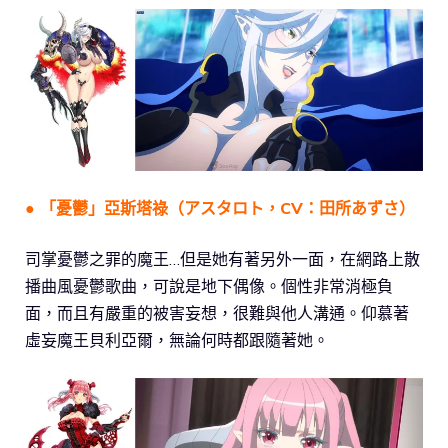
● 「憂鬱」亞斯塔祿（アスタロト，CV：田所あずさ）
司掌憂鬱之罪的魔王…但是她有著另外一面，在網路上散
播曲風憂鬱歌曲，可說是地下偶像。個性非常消極負
面，而且有嚴重的被害妄想，很難與他人溝通。仰慕著
虛妄魔王貝利亞爾，無論何時都跟隨著她。