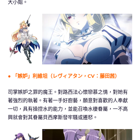
大小姐。
● 「嫉妒」利維坦（レヴィアタン，CV：藤田茜）
司掌嫉妒之罪的魔王。對路西法心懷戀慕之情，對她有
著強烈的執著。有著一手好廚藝，願意對喜歡的人奉獻
一切，具有操控水的能力，並能召喚水棲眷屬，一不高
興就會對其眷屬貝西摩斯發牢騷或遷怒。