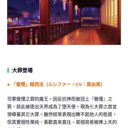
大罪登場
▍
● 「傲慢」路西法（ルシファー，CV：原由実）
司掌傲慢之罪的魔王。因反抗神而被冠上『傲慢』之
罪，就此被逐出天界成為了墮天使。現為七大罪之首並
領導著其它大罪。雖然經常表現出瞧不起他人的態度，
但其實個性單純、喜歡直來直往，是個容易被捧上天的