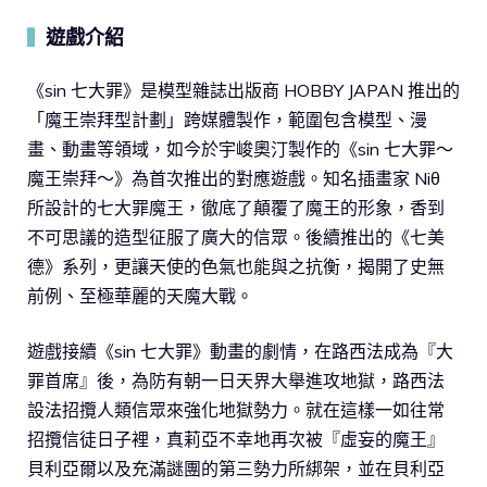
遊戲介紹
▍
《sin 七大罪》是模型雜誌出版商 HOBBY JAPAN 推出的
「魔王崇拜型計劃」跨媒體製作，範圍包含模型、漫
畫、動畫等領域，如今於宇峻奧汀製作的《sin 七大罪～
魔王崇拜～》為首次推出的對應遊戲。知名插畫家 Niθ
所設計的七大罪魔王，徹底了顛覆了魔王的形象，香到
不可思議的造型征服了廣大的信眾。後續推出的《七美
德》系列，更讓天使的色氣也能與之抗衡，揭開了史無
前例、至極華麗的天魔大戰。
遊戲接續《sin 七大罪》動畫的劇情，在路西法成為『大
罪首席』後，為防有朝一日天界大舉進攻地獄，路西法
設法招攬人類信眾來強化地獄勢力。就在這樣一如往常
招攬信徒日子裡，真莉亞不幸地再次被『虛妄的魔王』
貝利亞爾以及充滿謎團的第三勢力所綁架，並在貝利亞