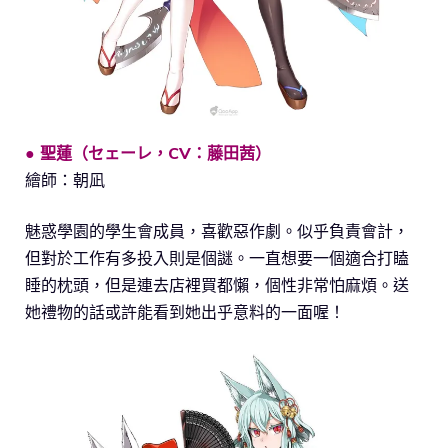
● 聖蓮（セェーレ，CV：藤田茜）
繪師：朝凪
魅惑學園的學生會成員，喜歡惡作劇。似乎負責會計，
但對於工作有多投入則是個謎。一直想要一個適合打瞌
睡的枕頭，但是連去店裡買都懶，個性非常怕麻煩。送
她禮物的話或許能看到她出乎意料的一面喔！