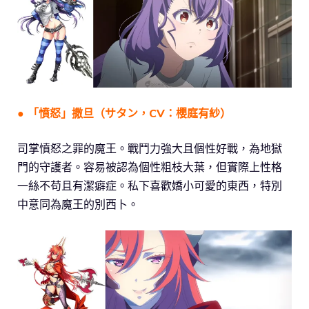
● 「憤怒」撒旦（サタン，CV：櫻庭有紗）
司掌憤怒之罪的魔王。戰鬥力強大且個性好戰，為地獄
門的守護者。容易被認為個性粗枝大葉，但實際上性格
一絲不苟且有潔癖症。私下喜歡嬌小可愛的東西，特別
中意同為魔王的別西卜。