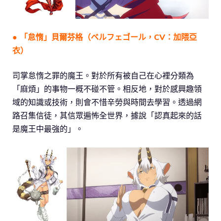
● 「怠惰」貝爾芬格（ベルフェゴール，CV：加隈亞
衣）
司掌怠惰之罪的魔王。對於所有被自己在心裡分類為
「麻煩」的事物一概不碰不管。相反地，對於感興趣領
域的知識或技術，則會不惜辛勞與時間去學習。透過網
路召集信徒，其信眾遍怖全世界，據說「認真起來的話
是魔王中最強的」。