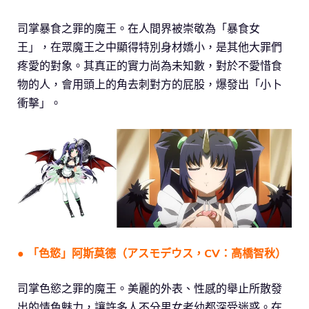
司掌暴食之罪的魔王。在人間界被崇敬為「暴食女
王」，在眾魔王之中顯得特別身材嬌小，是其他大罪們
疼愛的對象。其真正的實力尚為未知數，對於不愛惜食
物的人，會用頭上的角去刺對方的屁股，爆發出「小卜
衝擊」。
● 「色慾」阿斯莫德（アスモデウス，CV：高橋智秋）
司掌色慾之罪的魔王。美麗的外表、性感的舉止所散發
出的情色魅力，讓許多人不分男女老幼都深受迷惑。在