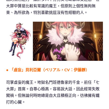
大罪中算是比較有常識的魔王，但原則上個性無拘無
束、為所欲為，特別喜歡挑逗沒有性經驗的人。
● 「虛妄」貝利亞爾（ベリアル，CV：伊藤靜）
司掌虛妄的魔王。地獄名門班德魯家的千金，前任「七
大罪」首席。自尊心極高，容易說大話，因此經常失敗
闖禍。但無論何時她總是自大且積極正向，彷彿擁有鐵
打的心臟。