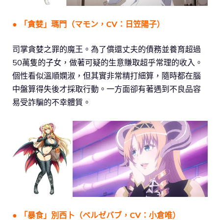
● 「貪婪」瑪門（マモン，CV：日笠陽子）
司掌貪婪之罪的魔王。為了償還丈夫的債務並養育超過
50萬隻的子女，做著可疑的生意賺取超乎常理的收入。
個性看似溫順嫻淑，但其實非常精打細算，隨時都在腦
中盤算得失後才採取行動。一方面卻有著遇到不良品容
易受詐騙的不幸體質。
● 「暴食」別西卜（ベルゼバブ，CV：小倉唯）