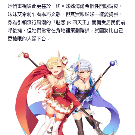
她們重視彼此更甚於一切。姊姊海爾希個性開朗調皮，
妹妹艾希莉乍看乖巧文靜，但其實跟姊姊一樣愛搗蛋，
身為引領流行風潮的「魅惑 JK 四天王」而備受居民們前
呼後擁，但她們常常在背地裡策劃陰謀，試圖將比自己
更搶眼的人踢下台。