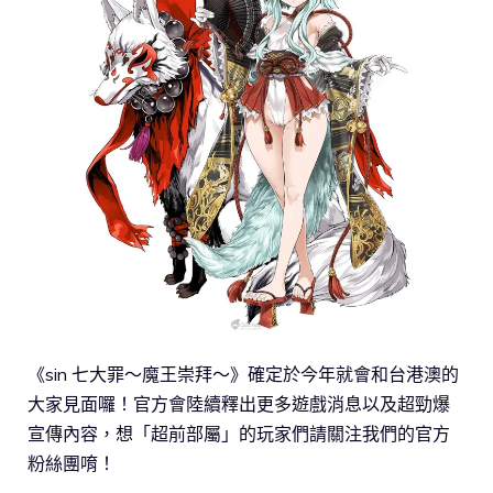
《sin 七大罪～魔王崇拜～》確定於今年就會和台港澳的
大家見面囉！官方會陸續釋出更多遊戲消息以及超勁爆
宣傳內容，想「超前部屬」的玩家們請關注我們的官方
粉絲團唷！