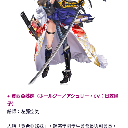
● 賈西亞姊妹（ホールジー／アシュリー，CV：日笠陽
子）
繪師：左藤空気
人稱「賈希亞姊妹」，魅惑學園學生會會長與副會長，