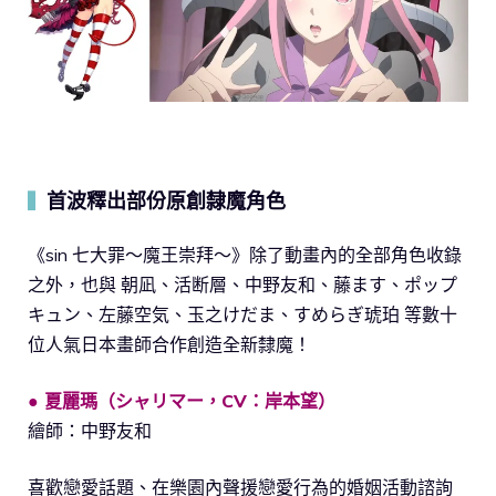
首波釋出部份原創隸魔角色
▍
《sin 七大罪～魔王崇拜～》除了動畫內的全部角色收錄
之外，也與 朝凪、活断層、中野友和、藤ます、ポップ
キュン、左藤空気、玉之けだま、すめらぎ琥珀 等數十
位人氣日本畫師合作創造全新隸魔！
● 夏麗瑪（シャリマー，CV：岸本望）
繪師：中野友和
喜歡戀愛話題、在樂園內聲援戀愛行為的婚姻活動諮詢