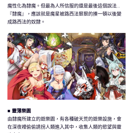
魔性化為隸魔。但最為人所信服的還是最後這個說法…
『隸魔』，應該就是魔星被路西法狠狠的揍一頓以後變
成路西法的奴隸。
■ 靈薄樂園
由隸魔所建立的遊樂園，有各種破天荒的遊樂設施，會
在深夜裡偷偷誘拐人類進入其中，收集人類的慾望與靈