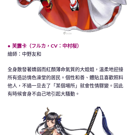
● 芙露卡（フルカ，CV：中村桜）
繪師：中野友和
全身散發著嬌弱而紅顏薄命氣質的大姐姐，溫柔地迎接
所有造訪情色澡堂的居民。個性和善、體貼且喜歡照料
他人，不過一旦去了「某個場所」就會性情驟變。因此
有時候會身不由己地引起大騷動。