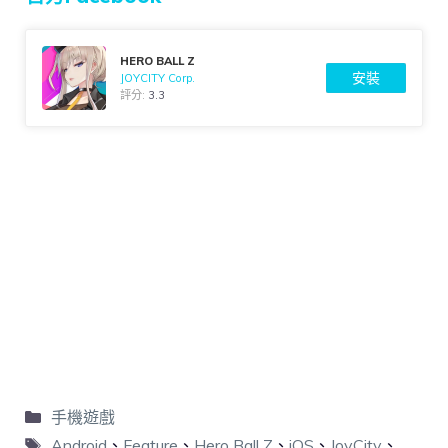
HERO BALL Z
安裝
JOYCITY Corp.
評分:
3.3
手機遊戲
Android
、
Feature
、
Hero Ball Z
、
iOS
、
JoyCity
、