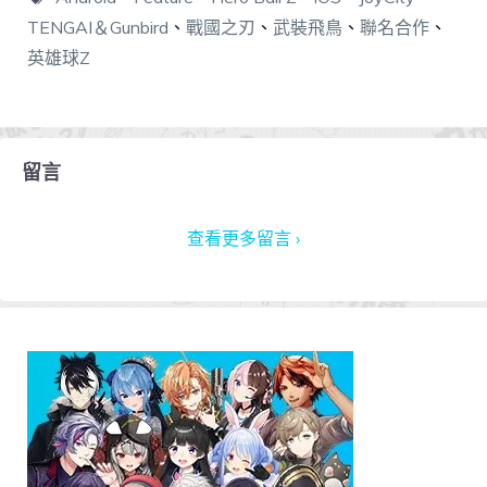
TENGAI＆Gunbird
、
戰國之刃
、
武裝飛鳥
、
聯名合作
、
英雄球Z
留言
查看更多留言 ›