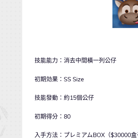
技能能力：消去中間橫一列公仔
初期効果：SS Size
技能發動：約15個公仔
初期得分：80
入手方法：プレミアムBOX（$30000