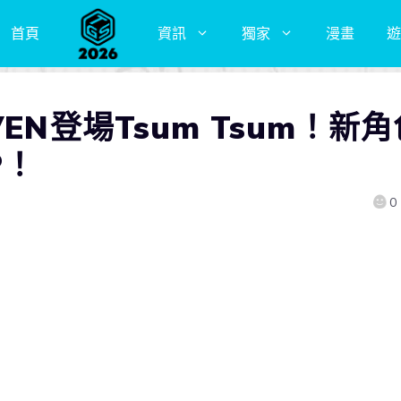
首頁
資訊
獨家
漫畫
遊
EN登場Tsum Tsum！新角
P！
0