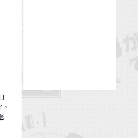
日
了。
老