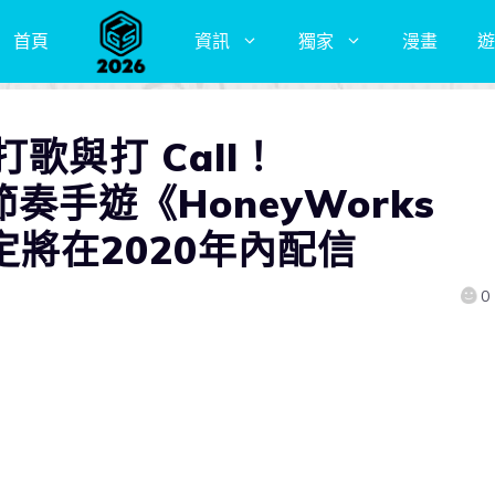
首頁
資訊
獨家
漫畫
遊
歌與打 Call！
方節奏手遊《HoneyWorks
》確定將在2020年內配信
0