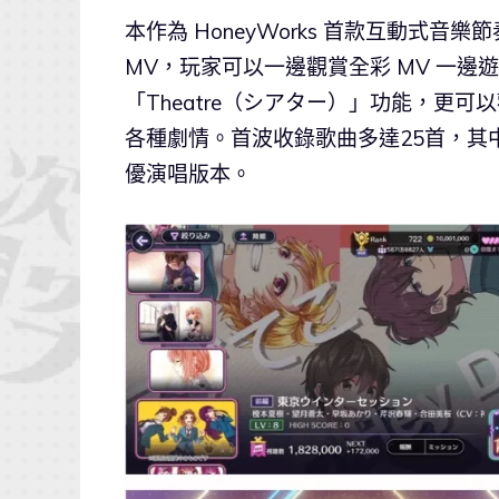
本作為 HoneyWorks 首款互動式音樂
MV，玩家可以一邊觀賞全彩 MV 一邊遊玩
「Theatre（シアター）」功能，更可以
各種劇情。首波收錄歌曲多達25首，其
優演唱版本。