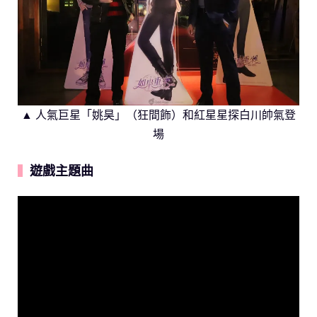
▲ 人氣巨星「姚昊」（狂間飾）和紅星星探白川帥氣登
場
遊戲主題曲
▍