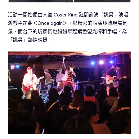
活動一開始便由人氣 Coser King 狂間飾演「姚昊」演唱
遊戲主題曲＜Once again＞，以精彩的表演炒熱現場氣
氛，而台下的玩家們也紛紛舉起紫色螢光棒和手幅，為
「姚昊」熱情應援！