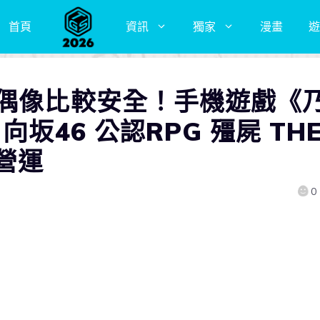
首頁
資訊
獨家
漫畫
遊
當偶像比較安全！手機遊戲《
向坂46 公認RPG 殭屍 TH
營運
0