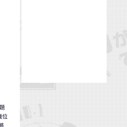
世題
幾位
將