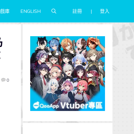
註冊
登入
戲庫
ENGLISH
乃
E
0