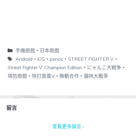
手機遊戲
、
日本遊戲
Android
、
iOS
、
ponos
、
STREET FIGHTER V
、
Street Fighter V: Champion Edition
、
にゃんこ大戦争
、
塔防遊戲
、
快打旋風V
、
聯動合作
、
貓咪大戰爭
留言
查看更多留言 ›