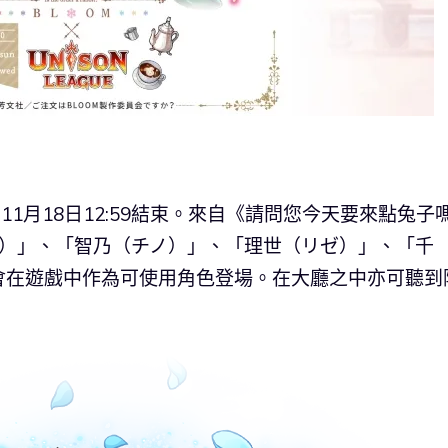
11月18日12:59結束。來自《請問您今天要來點兔子
ア）」、「智乃（チノ）」、「理世（リゼ）」、「千
會在遊戲中作為可使用角色登場。在大廳之中亦可聽到