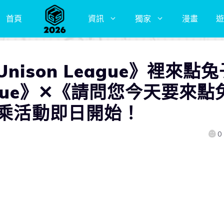
首頁
資訊
獨家
漫畫
遊
ison League》裡來點兔
eague》✕《請問您今天要來點
聯乘活動即日開始！
0