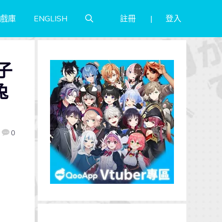
註冊
登入
戲庫
ENGLISH
子
兔
0