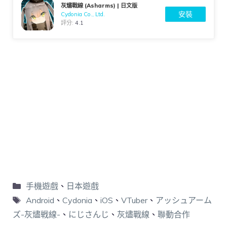
灰燼戰線 (Asharms) | 日文版
安裝
Cydonia Co., Ltd.
評分:
4.1
手機遊戲
、
日本遊戲
Android
、
Cydonia
、
iOS
、
VTuber
、
アッシュアーム
ズ-灰燼戦線-
、
にじさんじ
、
灰燼戰線
、
聯動合作