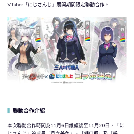
VTuber「にじさんじ」展開期間限定聯動合作。
聯動合作介紹
▍
本次聯動合作時間為11月6日維護後至11月20日，「に
じさんじ」的成員「月之美兔」、「樋口楓」及「靜