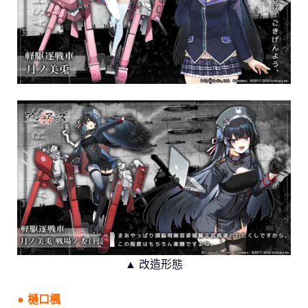
▲ 改造形態
● 樋口楓