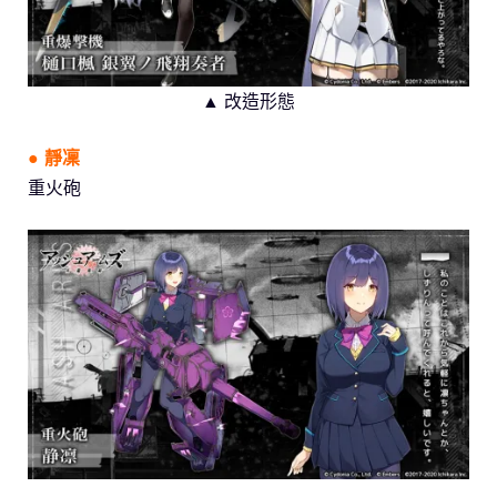
▲ 改造形態
● 靜凜
重火砲