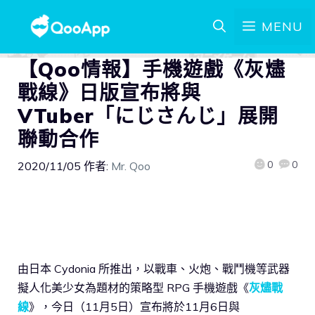
MENU
【Qoo情報】手機遊戲《灰燼
戰線》日版宣布將與
VTuber「にじさんじ」展開
聯動合作
0
0
2020/11/05
作者:
Mr. Qoo
由日本 Cydonia 所推出，以戰車、火炮、戰鬥機等武器
擬人化美少女為題材的策略型 RPG 手機遊戲《
灰燼戰
線
》，今日（11月5日）宣布將於11月6日與