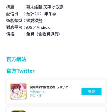
標題 ：幕末維新 天翔ける恋
配信日 ：預計2021年冬季
遊戲類型：戀愛模擬
對應平台：iOS／Android
價格 ：免費（含收費道具）
官方網站
官方Twitter
突如其來的誓言之吻 by 女子ゲー
安裝
Voltage, Inc.
評分:
4.8