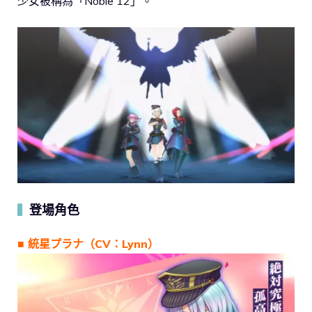
少女被稱為「Noble 12」。
登場角色
▍
■ 統星プラナ（CV：Lynn）