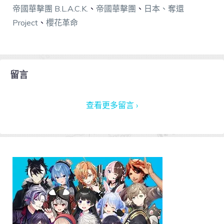
帝國華擊團 B.L.A.C.K.
、
帝國華擊團
、
日本、奪還
Project
、
櫻花革命
留言
查看更多留言 ›