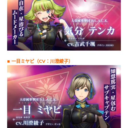
■ 一目ミヤビ（CV：川澄綾子）