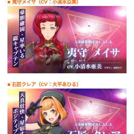
■ 夷守メイサ（CV：小清水亞美）
■ 石匠クレア（CV：大平あひる）