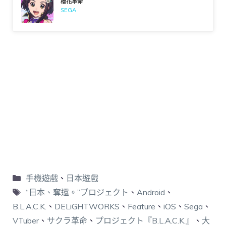
櫻花革命
SEGA
手機遊戲
、
日本遊戲
“日本、奪還。”プロジェクト
、
Android
、
B.L.A.C.K.
、
DELiGHTWORKS
、
Feature
、
iOS
、
Sega
、
VTuber
、
サクラ革命
、
プロジェクト『B.L.A.C.K.』
、
大