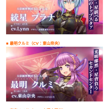
■ 最明クルミ（CV：東山奈央）