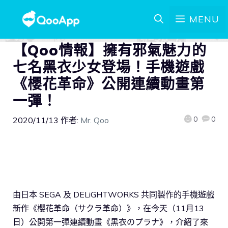
MENU
【Qoo情報】擁有邪氣魅力的
七名黑衣少女登場！手機遊戲
《櫻花革命》公開連續動畫第
一彈！
0
0
2020/11/13
作者:
Mr. Qoo
由日本 SEGA 及 DELiGHTWORKS 共同製作的手機遊戲
新作《櫻花革命（サクラ革命）》，在今天（11月13
日）公開第一彈連續動畫《黒衣のプラナ》，介紹了來