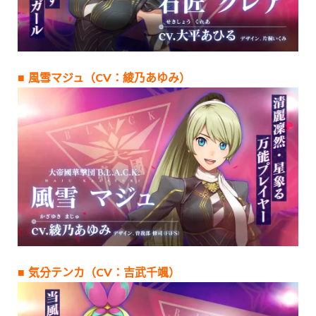
■ 風雪マジュ（CV：綾乃あゆみ）
■ 気分テンカ（CV：吉武千颯）