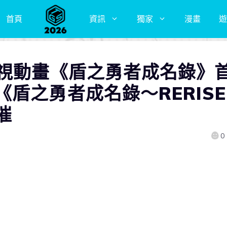
首頁
資訊
獨家
漫畫
遊
電視動畫《盾之勇者成名錄》
盾之勇者成名錄〜RERISE
催
0