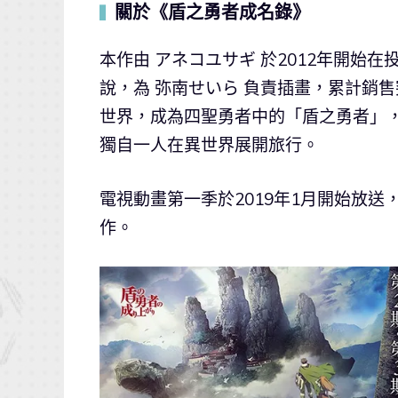
關於《盾之勇者成名錄》
▍
本作由 アネコユサギ 於2012年開始
說，為 弥南せいら 負責插畫，累計銷
世界，成為四聖勇者中的「盾之勇者」
獨自一人在異世界展開旅行。
電視動畫第一季於2019年1月開始放送
作。