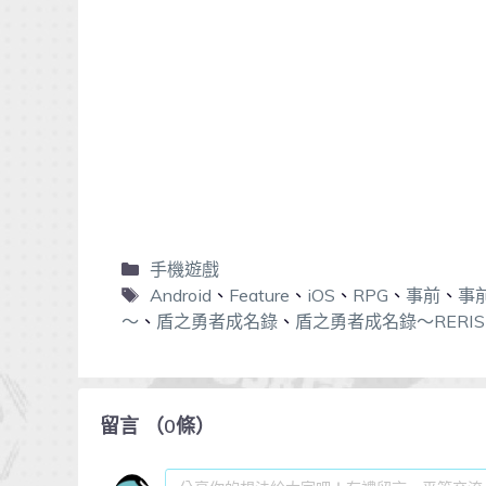
手機遊戲
Android
、
Feature
、
iOS
、
RPG
、
事前
、
事
〜
、
盾之勇者成名錄
、
盾之勇者成名錄〜RERIS
留言
（
0
條）