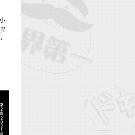
小
到異
，