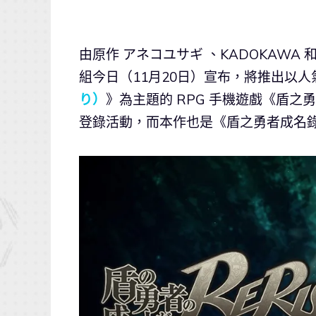
由原作 アネコユサギ 、KADOKAW
組今日（11月20日）宣布，將推出以
り）
》為主題的 RPG 手機遊戲《盾之
登錄活動，而本作也是《盾之勇者成名