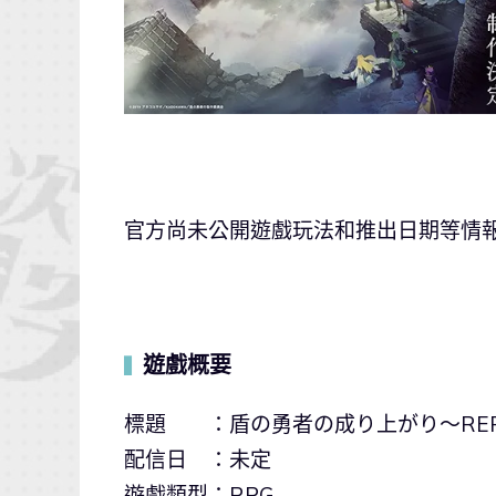
官方尚未公開遊戲玩法和推出日期等情報，
遊戲概要
▍
標題 ：盾の勇者の成り上がり〜RER
配信日 ：未定
遊戲類型：RPG