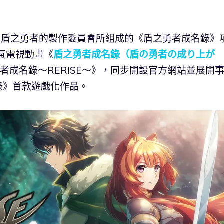
A 和盾之勇者的製作委員會所組成的《盾之勇者成名錄》
人氣電視動畫《
盾之勇者成名錄（盾の勇者の成り上が
勇者成名錄〜RERISE〜》，同步開設官方網站並展開
錄》首款遊戲化作品。