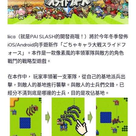
liica（就是PAI SLASH的開發商哦！）將於今年冬季發佈
iOS/Android向手遊新作「ごちゃキャラ大戦スライドフ
ォース」。本作是一款像素風的率領軍隊與敵方的角色
戰鬥的戰略型遊戲。
在本作中， 玩家率領著一支軍隊，從自己的基地派兵出
擊，到敵人的基地進行襲擊。與敵人的士兵們交鋒，已
經分不清到底是哪邊的士兵，目的是攻佔基地。