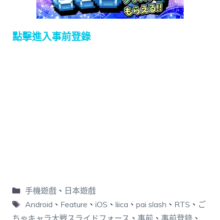
點擊進入事前登錄
手機遊戲
、
日本遊戲
Android
、
Feature
、
iOS
、
liica
、
pai slash
、
RTS
、
ご
ちゃキャラ大戦スライドフォース
、
事前
、
事前登錄
、