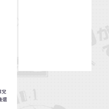
章兌
後還