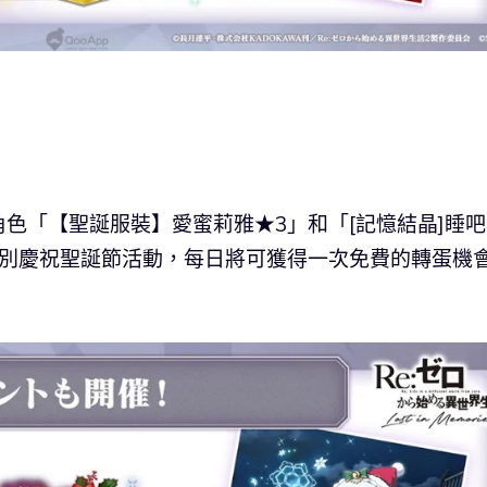
色「【聖誕服裝】愛蜜莉雅★3」和「[記憶結晶]睡吧
特別慶祝聖誕節活動，每日將可獲得一次免費的轉蛋機