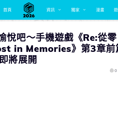
首頁
資訊
獨家
漫畫
遊
愉悅吧～手機遊戲《Re:從零
t in Memories》第3章
動即將展開
0