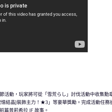
聖誕節活動，玩家將可從「雪荒らし」討伐活動中收集勳
記憶結晶]裝飾主力！★3」等豪華獎勵。完成活動任務
篇普莉希拉 IF 故事。