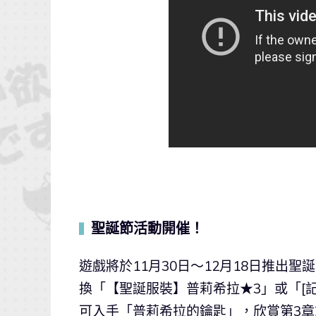
聖誕節活動開催！
▍
遊戲將於11月30日～12月18日推出
換「【聖誕服裝】普莉希拉★3」或「[
可入手「普莉希拉的鑰匙」，欣賞第3章前