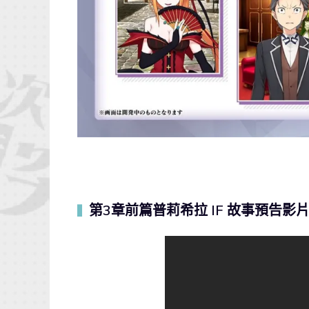
第3章前篇普莉希拉 IF 故事預告影
▍