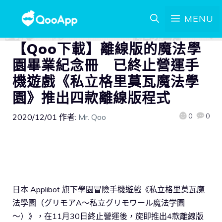
MENU
【Qoo下載】離線版的魔法學
園畢業紀念冊 已終止營運手
機遊戲《私立格里莫瓦魔法學
園》推出四款離線版程式
0
0
2020/12/01
作者:
Mr. Qoo
日本 Applibot 旗下學園冒險手機遊戲《私立格里莫瓦魔
法學園（グリモアA～私立グリモワール魔法学園
～）》，在11月30日終止營運後，旋即推出4款離線版