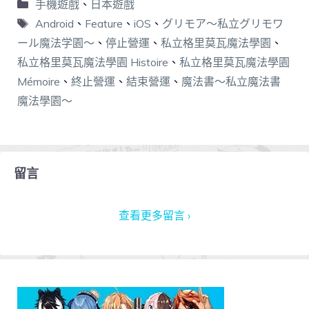
手機遊戲
、
日本遊戲
Android
、
Feature
、
iOS
、
グリモア～私立グリモワ
ール魔法学園～
、
停止營運
、
私立格里莫瓦魔法學園
、
私立格里莫瓦魔法學園 Histoire
、
私立格里莫瓦魔法學園
Mémoire
、
終止營運
、
結束營運
、
魔法書～私立魔法書
魔法學園～
留言
查看更多留言 ›