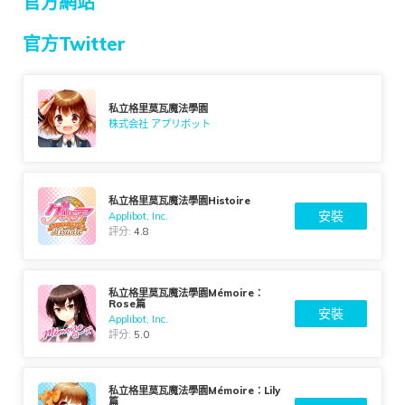
官方網站
官方Twitter
私立格里莫瓦魔法學園
株式会社 アプリボット
私立格里莫瓦魔法學園Histoire
安裝
Applibot, Inc.
評分:
4.8
私立格里莫瓦魔法學園Mémoire：
Rose篇
安裝
Applibot, Inc.
評分:
5.0
私立格里莫瓦魔法學園Mémoire：Lily
篇